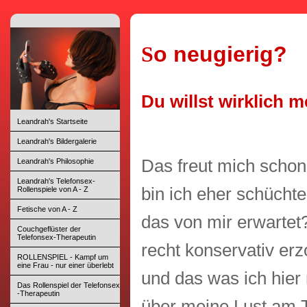
o neugierig?
S
Du willst wirklich 
Leandrah's Startseite
Leandrah's Bildergalerie
Das freut mich schon
Leandrah's Philosophie
Leandrah's Telefonsex-
bin ich eher schüchte
Rollenspiele von A - Z
Fetische von A - Z
das von mir erwartet
Couchgeflüster der
Telefonsex-Therapeutin
recht konservativ er
ROLLENSPIEL - Kampf um
eine Frau - nur einer überlebt
und das was ich hier
Das Rollenspiel der Telefonsex
-Therapeutin
über meine Lust am T