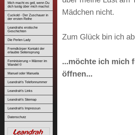
Mich macht es geil, wenn Du
dich lustig über mich machst
Mädchen nicht.
Cuckold - Der Zuschauer in
der ersten Reihe
Leandrahs erotische
Geschichten
Zum Glück bin ich ab
Die Perlen Lady
Fremdkörper Kontakt der
erlaubte Seitensprung
...möchte ich mich 
Feminisierung = Männer im
Wandel ©
öffnen...
Manuel oder Manuela
Leandrah's Telefonnummer
Leandrah's Links
Leandrah's Sitemap
Leandrah's Impressun
Datenschutz