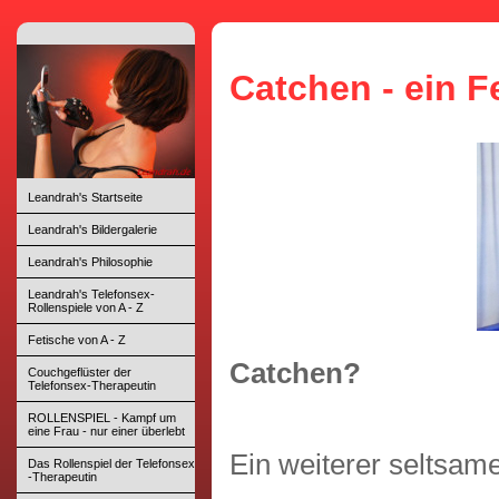
Catchen - ein F
Leandrah's Startseite
Leandrah's Bildergalerie
Leandrah's Philosophie
Leandrah's Telefonsex-
Rollenspiele von A - Z
Fetische von A - Z
Catchen?
Couchgeflüster der
Telefonsex-Therapeutin
ROLLENSPIEL - Kampf um
eine Frau - nur einer überlebt
Ein weiterer seltsame
Das Rollenspiel der Telefonsex
-Therapeutin