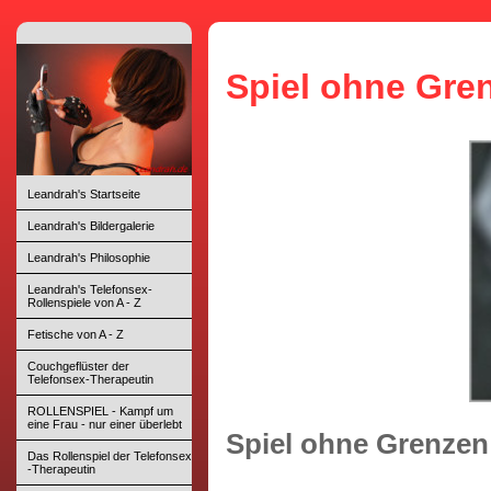
Spiel ohne Gre
Leandrah's Startseite
Leandrah's Bildergalerie
Leandrah's Philosophie
Leandrah's Telefonsex-
Rollenspiele von A - Z
Fetische von A - Z
Couchgeflüster der
Telefonsex-Therapeutin
ROLLENSPIEL - Kampf um
eine Frau - nur einer überlebt
Spiel ohne Grenzen
Das Rollenspiel der Telefonsex
-Therapeutin