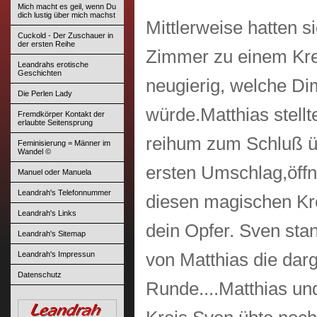
Mich macht es geil, wenn Du
dich lustig über mich machst
Mittlerweise hatten 
Cuckold - Der Zuschauer in
der ersten Reihe
Zimmer zu einem Kr
Leandrahs erotische
Geschichten
neugierig, welche D
Die Perlen Lady
würde.Matthias stellt
Fremdkörper Kontakt der
erlaubte Seitensprung
reihum zum Schluß üb
Feminisierung = Männer im
Wandel ©
ersten Umschlag,öffne
Manuel oder Manuela
Leandrah's Telefonnummer
diesen magischen Kre
Leandrah's Links
dein Opfer. Sven stan
Leandrah's Sitemap
Leandrah's Impressun
von Matthias die darg
Datenschutz
Runde....Matthias un